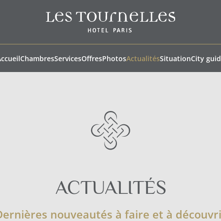
ccueil
Chambres
Services
Offres
Photos
Actualités
Situation
City gui
ACTUALITÉS
Dernières nouveautés à faire et à découvri