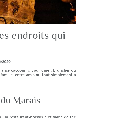
des endroits qui
02/2020
biance cocooning pour dîner, bruncher ou
famille, entre amis ou tout simplement à
 du Marais
, un restaurant-brasserie et salon de thé