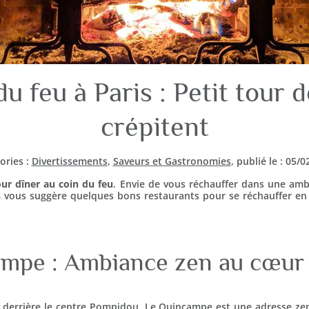
u feu à Paris : Petit tour 
crépitent
ories :
Divertissements
,
Saveurs et Gastronomies
, publié le : 05/
our dîner au coin du feu
. Envie de vous réchauffer dans une am
s
vous suggère quelques bons restaurants pour se réchauffer en 
mpe : Ambiance zen au cœur
 derrière le centre Pompidou, Le Quincampe est une adresse zen