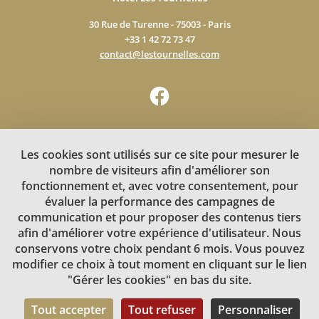
30 Rue de Turenne - 75003 - Paris
+33 1 42 72 73 47
contact@lestournelles.com
Plan du site
Les cookies sont utilisés sur ce site pour mesurer le
Mentions légales
nombre de visiteurs afin d'améliorer son
Politique de confidentialité
fonctionnement et, avec votre consentement, pour
Gérer les cookies
évaluer la performance des campagnes de
communication et pour proposer des contenus tiers
Découvrez notre autre hôtel
afin d'améliorer votre expérience d'utilisateur. Nous
conservons votre choix pendant 6 mois. Vous pouvez
modifier ce choix à tout moment en cliquant sur le lien
"Gérer les cookies" en bas du site.
Tout accepter
Tout refuser
Personnaliser